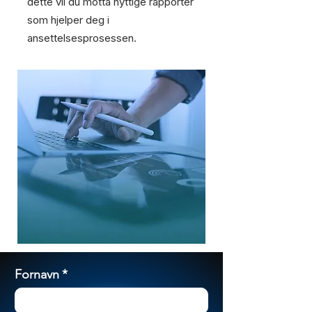
dette vil du motta nyttige rapporter
som hjelper deg i
ansettelsesprosessen.
Fornavn
*