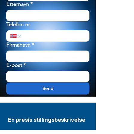
Etternavn
*
Telefon nr.
Firmanavn
*
E-post
*
Send
En presis stillingsbeskrivelse