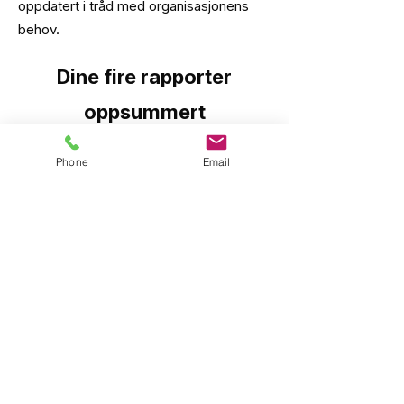
oppdatert i tråd med organisasjonens
behov.
Dine fire rapporter
oppsummert
Phone
Email
Profilen
En oversikt over det spesifikke
temperamentet/atferdsmønsteret for
denne rollen. Dette inkluderer en
detaljert gjennomgang av de åtte
personlighetstrekkene som McQuaig
fokuserer på, samt styrken av disse
trekkene.